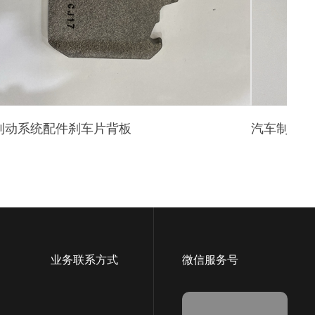
制动系统配件刹车片背板
汽车制动系
业务联系方式
微信服务号